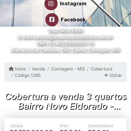
Instagram
Facebook
Creci MGJ 8490
E-mail contato@esuacasaimobiliaria.com.br
CNPJ 23.462.030/0001-15
Alameda dos Canarios, 296, Cabral, Contagem, MG
Início
Venda
Contagem - MG
Cobertura
Código 1265
Voltar
Cobertura a venda 3 quartos
Bairro Novo Eldorado -
Contagem/MG
VENDA
IPTU
CONDOMÍNIO