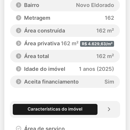
Bairro
Novo Eldorado
Metragem
162
Área construída
162 m²
Área privativa
162 m²
R$ 4.629,63/m²
Área total
162 m²
Idade do imóvel
1 anos (2025)
Aceita financiamento
Sim
Características do imóvel
Área de serviço