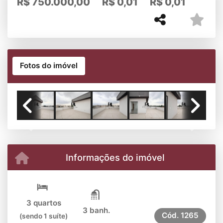
R$
750.000,00
R$
0,01
R$
0,01
Fotos do imóvel
Previous
Next
Informações do imóvel
3 quartos
3 banh.
Cód.
1265
(sendo 1 suíte)