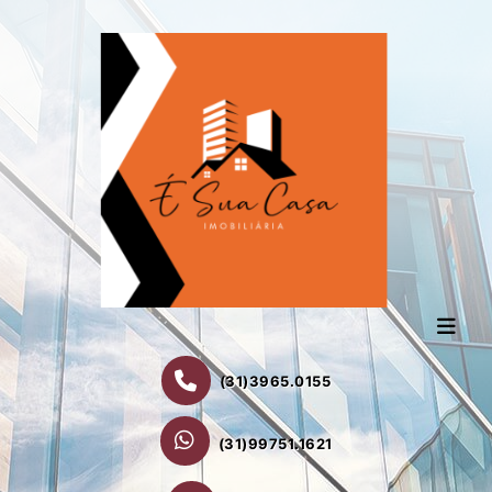
(31)3965.0155
(31)99751.1621