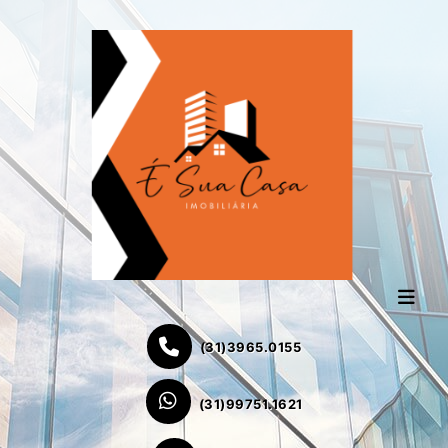
(31)3965.0155
(31)99751.1621