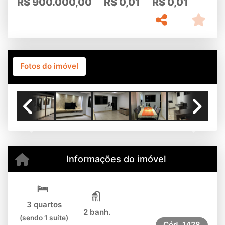
R$
900.000,00
R$
0,01
R$
0,01
Fotos do imóvel
Previous
Next
Informações do imóvel
3 quartos
2 banh.
(sendo 1 suíte)
Cód.
1428