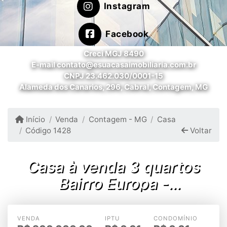
Instagram
Facebook
Creci MGJ 8490
E-mail contato@esuacasaimobiliaria.com.br
CNPJ 23.462.030/0001-15
Alameda dos Canarios, 296, Cabral, Contagem, MG
Início
Venda
Contagem - MG
Casa
Código 1428
Voltar
Casa à venda 3 quartos
Bairro Europa -
Contagem/MG
VENDA
IPTU
CONDOMÍNIO