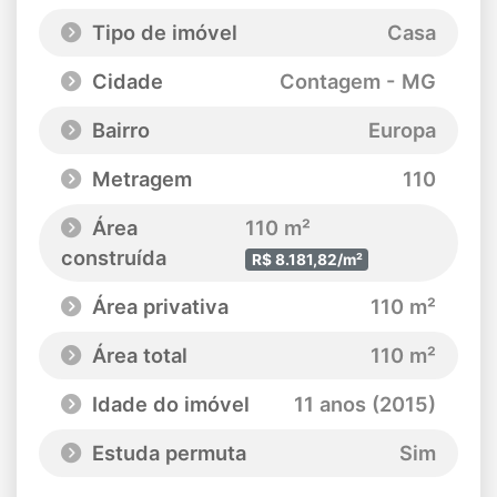
Tipo de imóvel
Casa
Cidade
Contagem - MG
Bairro
Europa
Metragem
110
Área
110 m²
construída
R$ 8.181,82/m²
Área privativa
110 m²
Área total
110 m²
Idade do imóvel
11 anos (2015)
Estuda permuta
Sim