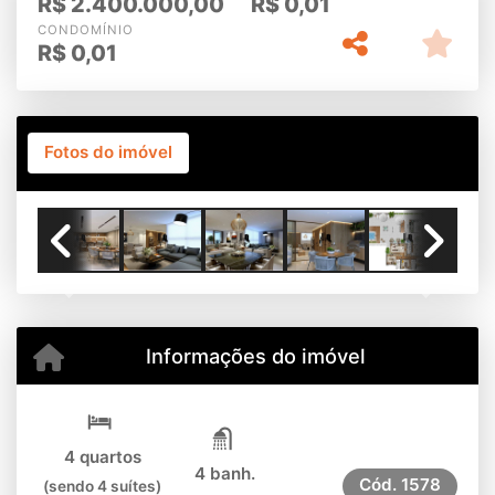
R$
2.400.000,00
R$
0,01
CONDOMÍNIO
R$
0,01
Fotos do imóvel
Previous
Next
Informações do imóvel
4 quartos
4 banh.
Cód.
1578
(sendo 4 suítes)