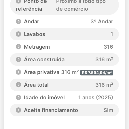
Ponto de
Próximo a todo tipo
referência
de comércio
Andar
3º Andar
Lavabos
1
Metragem
316
Área construída
316 m²
Área privativa
316 m²
R$ 7.594,94/m²
Área total
316 m²
Idade do imóvel
1 anos (2025)
Aceita financiamento
Sim