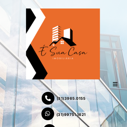
(31)3965.0155
(31)99751.1621