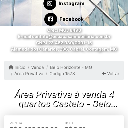
Instagram
Facebook
Creci MGJ 8490
E-mail contato@esuacasaimobiliaria.com.br
CNPJ 23.462.030/0001-15
Alameda dos Canarios, 296, Cabral, Contagem, MG
Início
Venda
Belo Horizonte - MG
Área Privativa
Código 1578
Voltar
Área Privativa à venda 4
quartos Castelo - Belo
Horizonte/MG
VENDA
IPTU