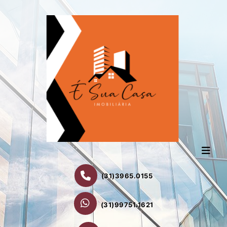
(31)3965.0155
(31)99751.1621