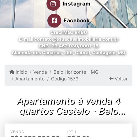
Instagram
Facebook
Creci MGJ 8490
E-mail contato@esuacasaimobiliaria.com.br
CNPJ 23.462.030/0001-15
Alameda dos Canarios, 296, Cabral, Contagem, MG
Início
Venda
Belo Horizonte - MG
Apartamento
Código 1579
Voltar
Apartamento à venda 4
quartos Castelo - Belo
Horizonte/MG
VENDA
IPTU