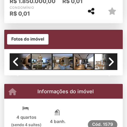
R$
1.850.000,00
R$
0,01
CONDOMÍNIO
R$
0,01
Fotos do imóvel
Previous
Next
Informações do imóvel
4 quartos
4 banh.
Cód.
1579
(sendo 4 suítes)