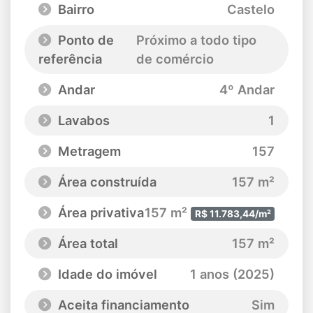
Bairro
Castelo
Ponto de
Próximo a todo tipo
referência
de comércio
Andar
4º Andar
Lavabos
1
Metragem
157
Área construída
157 m²
Área privativa
157 m²
R$ 11.783,44/m²
Área total
157 m²
Idade do imóvel
1 anos (2025)
Aceita financiamento
Sim