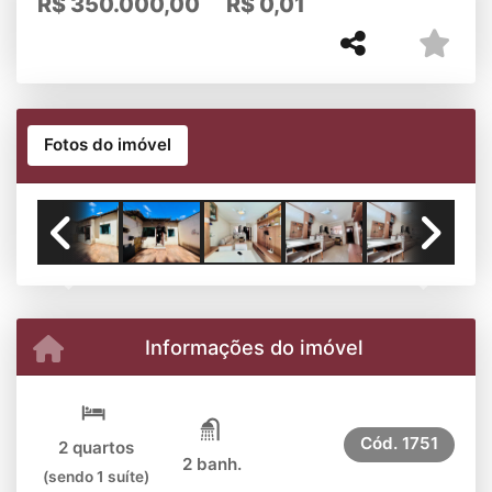
R$
350.000,00
R$
0,01
Fotos do imóvel
Previous
Next
Informações do imóvel
Cód.
1751
2 quartos
2 banh.
(sendo 1 suíte)