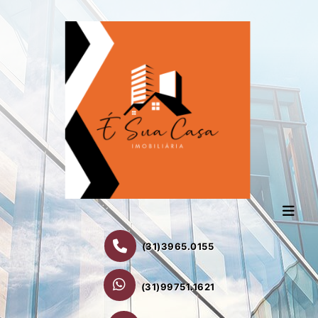
(31)3965.0155
(31)99751.1621