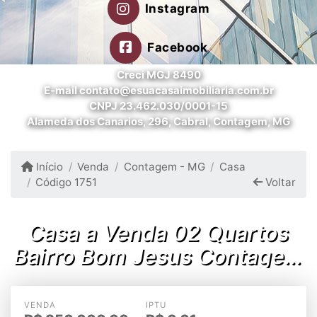
Instagram
Facebook
Creci MGJ 8490
E-mail contato@esuacasaimobiliaria.com.br
CNPJ 23.462.030/0001-15
Alameda dos Canarios, 296, Cabral, Contagem, MG
Início
Venda
Contagem - MG
Casa
Código 1751
Voltar
Casa a Venda 02 Quartos
Bairro Bom Jesus Contagem
MG
VENDA
IPTU