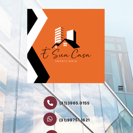
(31)3965.0155
(31)99751.1621