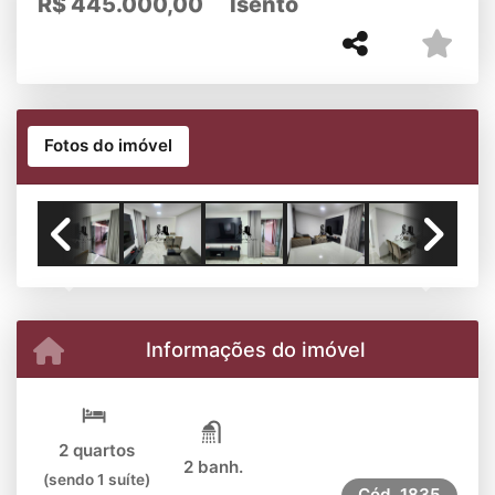
R$
445.000,00
Isento
Fotos do imóvel
Previous
Next
Informações do imóvel
2 quartos
2 banh.
(sendo 1 suíte)
Cód.
1835