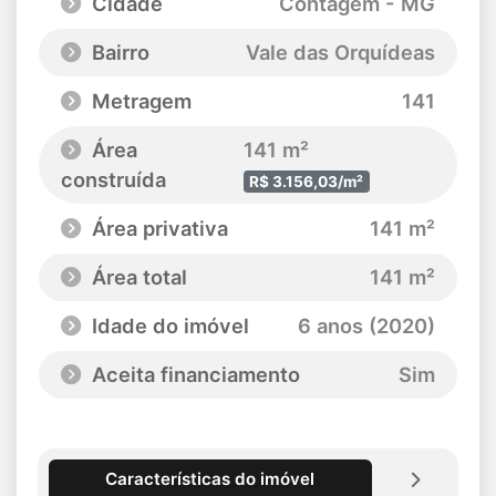
Cidade
Contagem - MG
Bairro
Vale das Orquídeas
Metragem
141
Área
141 m²
construída
R$ 3.156,03/m²
Área privativa
141 m²
Área total
141 m²
Idade do imóvel
6 anos (2020)
Aceita financiamento
Sim
Características do imóvel