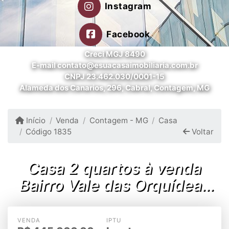
Instagram
Facebook
Creci MGJ 8490
E-mail contato@esuacasaimobiliaria.com.br
CNPJ 23.462.030/0001-15
Alameda dos Canarios, 296, Cabral, Contagem, MG
Início
Venda
Contagem - MG
Casa
Código 1835
Voltar
Casa 2 quartos à venda
Bairro Vale das Orquídeas
Contagem MG
VENDA
IPTU