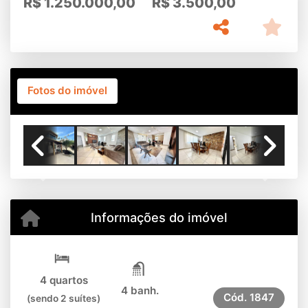
R$
1.250.000,00
R$
3.500,00
Fotos do imóvel
Previous
Next
Informações do imóvel
4 quartos
4 banh.
Cód.
1847
(sendo 2 suítes)