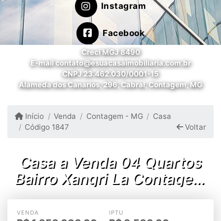
Instagram
Facebook
Creci MGJ 8490
E-mail contato@esuacasaimobiliaria.com.br
CNPJ 23.462.030/0001-15
Alameda dos Canarios, 296, Cabral, Contagem, MG
Início
Venda
Contagem - MG
Casa
Código 1847
Voltar
Casa a Venda 04 Quartos
Bairro Xangri La Contagem
MG
VENDA
IPTU