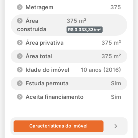
Metragem
375
Área
375 m²
construída
R$ 3.333,33/m²
Área privativa
375 m²
Área total
375 m²
Idade do imóvel
10 anos (2016)
Estuda permuta
Sim
Aceita financiamento
Sim
Características do imóvel