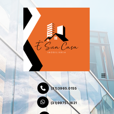
(31)3965.0155
(31)99751.1621