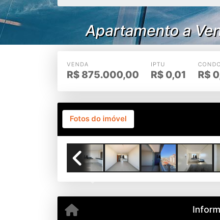
Apartamento a Ven
VENDA
IPTU
CONDO
R$
875.000,00
R$
0,01
R$
0
Fotos do imóvel
sala 
Previous
Infor