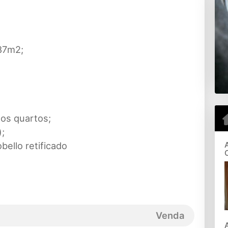
 87m2;
nos quartos;
);
ello retificado
Venda