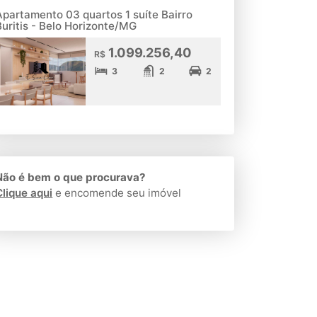
Apartamento 03 quartos 1 suíte Bairro
Buritis - Belo Horizonte/MG
1.099.256,40
R$
3
2
2
Não é bem o que procurava?
Clique aqui
e encomende seu imóvel