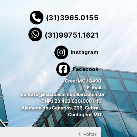
(31)3965.0155
(31)99751.1621
Instagram
Facebook
Creci MGJ 8490
E-mail
contato@esuacasaimobiliaria.com.br
CNPJ 23.462.030/0001-15
Alameda dos Canarios, 296, Cabral,
Contagem, MG
Voltar