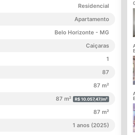
Residencial
Apartamento
Belo Horizonte - MG
Caiçaras
1
87
87 m²
87 m²
R$ 10.057,47/m²
87 m²
1 anos (2025)