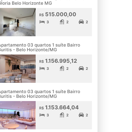
Gloria Belo Horizonte MG
515.000,00
R$
3
2
2
Apartamento 03 quartos 1 suíte Bairro
Buritis - Belo Horizonte/MG
1.156.995,12
R$
3
2
2
Apartamento 03 quartos 1 suíte Bairro
Buritis - Belo Horizonte/MG
1.153.664,04
R$
3
2
2