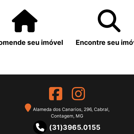
omende seu imóvel
Encontre seu imó
Alameda dos Canarios, 296, Cabral,
Contagem, MG
(31)3965.0155