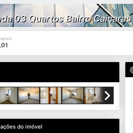
da 03 Quartos Bairro Caiçaras
MÍNIO
,01
cozinha e lavabo
Next
mações do imóvel