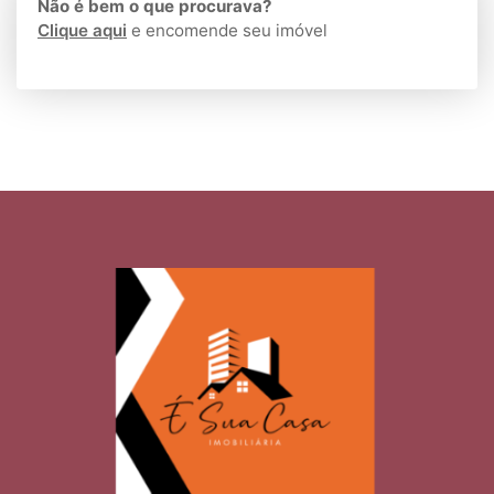
Não é bem o que procurava?
Clique aqui
e encomende seu imóvel