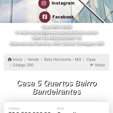
Instagram
Facebook
Creci MGJ 8490
E-mail contato@esuacasaimobiliaria.com.br
CNPJ 23.462.030/0001-15
Alameda dos Canarios, 296, Cabral, Contagem, MG
Início
Venda
Belo Horizonte - MG
Casa
Código 200
Voltar
Casa 5 Quartos Bairro
Bandeirantes
VENDA
IPTU