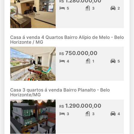
1.280.000,00
R$
5
3
2
Casa á venda 4 Quartos Bairro Alípio de Melo - Belo
Horizonte / MG
750.000,00
R$
4
1
5
Casa 3 quartos á venda Bairro Planalto - Belo
Horizonte/MG
1.290.000,00
R$
3
3
4