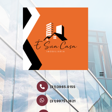
(31)3965.0155
(31)99751.1621