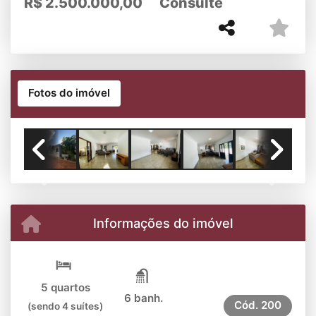
R$
2.500.000,00
Consulte
Fotos do imóvel
Previous
Next
Informações do imóvel
5 quartos
6 banh.
Cód.
200
(sendo 4 suítes)