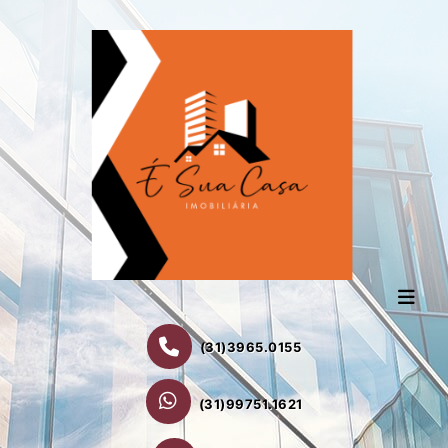
(31)3965.0155
(31)99751.1621