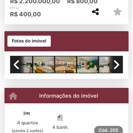
R$
2.200.000,00
R$
800,00
IPTU
R$
400,00
Fotos do imóvel
Previous
Next
Informações do imóvel
4 quartos
4 banh.
Cód.
205
(sendo 2 suítes)