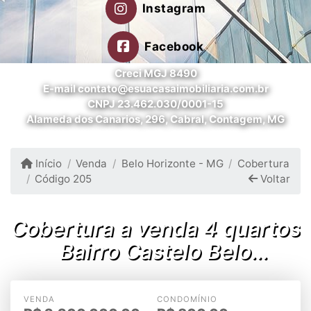
Instagram
Facebook
Creci MGJ 8490
E-mail contato@esuacasaimobiliaria.com.br
CNPJ 23.462.030/0001-15
Alameda dos Canarios, 296, Cabral, Contagem, MG
Início
Venda
Belo Horizonte - MG
Cobertura
Código 205
Voltar
Cobertura a venda 4 quartos
Bairro Castelo Belo
Horizonte MG
VENDA
CONDOMÍNIO