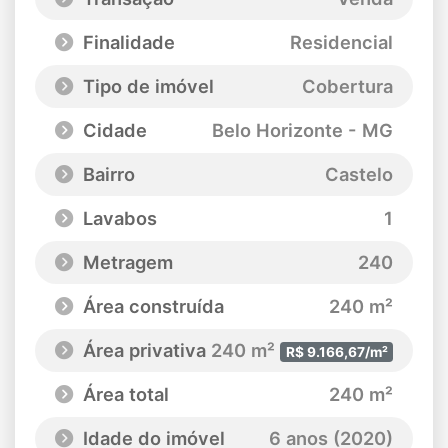
Finalidade
Residencial
Tipo de imóvel
Cobertura
Cidade
Belo Horizonte - MG
Bairro
Castelo
Lavabos
1
Metragem
240
Área construída
240 m²
Área privativa
240 m²
R$ 9.166,67/m²
Área total
240 m²
Idade do imóvel
6 anos (2020)