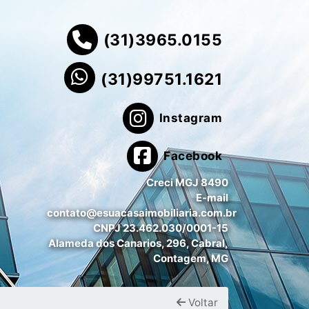
(31)3965.0155
(31)99751.1621
Instagram
Facebook
Creci MGJ 8490
E-mail
contato@esuacasaimobiliaria.com.br
CNPJ 23.462.030/0001-15
Alameda dos Canarios, 296, Cabral,
Contagem, MG
Voltar