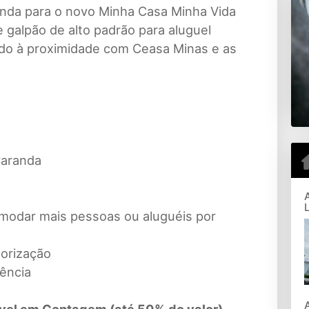
anda para o novo Minha Casa Minha Vida
 galpão de alto padrão para aluguel
do à proximidade com Ceasa Minas e as
varanda
omodar mais pessoas ou aluguéis por
lorização
ência
óvel em Contagem (até 50% do valor)