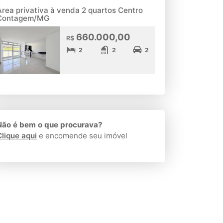
Área privativa à venda 2 quartos Centro
Contagem/MG
660.000,00
R$
2
2
2
Não é bem o que procurava?
Clique aqui
e encomende seu imóvel