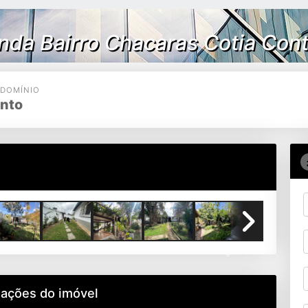
enda Bairro Chacaras Cotia C
DOMÍNIO
ento
Next
mações do imóvel