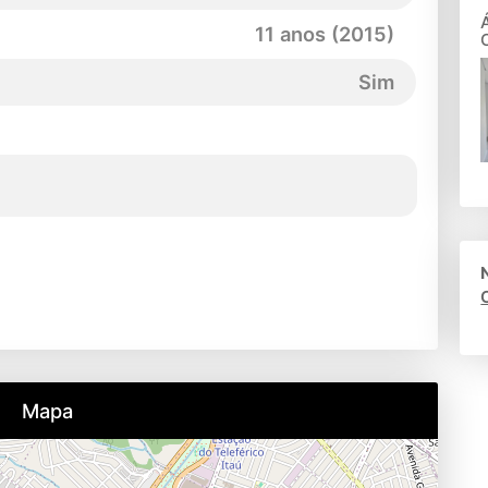
11 anos (2015)
Sim
Mapa