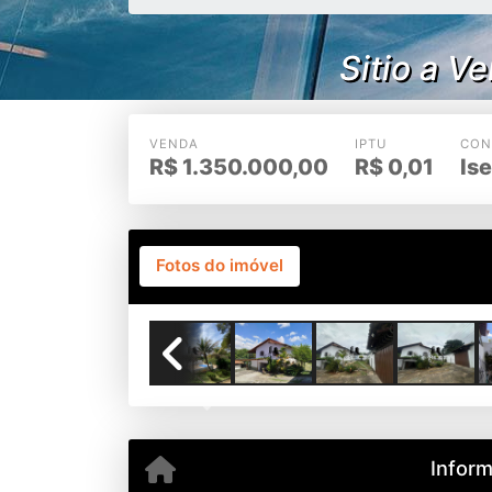
Sitio a V
VENDA
IPTU
CON
R$
1.350.000,00
R$
0,01
Is
Fotos do imóvel
Previous
Infor