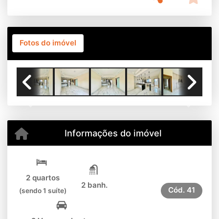
Fotos do imóvel
Previous
Next
Informações do imóvel
2 quartos
2 banh.
Cód.
41
(sendo 1 suíte)