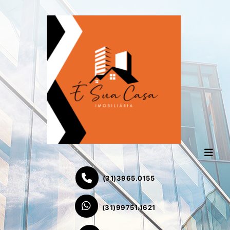
(31)3965.0155
(31)99751.1621