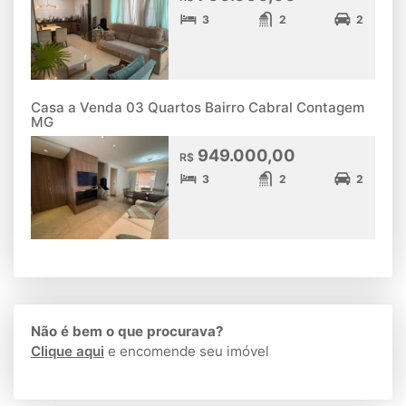
3
2
2
Casa a Venda 03 Quartos Bairro Cabral Contagem
MG
949.000,00
R$
3
2
2
Não é bem o que procurava?
Clique aqui
e encomende seu imóvel