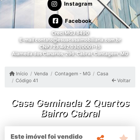
Instagram
Facebook
Creci MGJ 8490
E-mail contato@esuacasaimobiliaria.com.br
CNPJ 23.462.030/0001-15
Alameda dos Canarios, 296, Cabral, Contagem, MG
Início
Venda
Contagem - MG
Casa
Código 41
Voltar
Casa Geminada 2 Quartos
Bairro Cabral
Este imóvel foi vendido