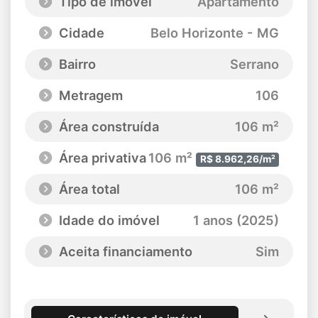
Tipo de imóvel
Apartamento
Cidade
Belo Horizonte - MG
Bairro
Serrano
Metragem
106
Área construída
106 m²
Área privativa
106 m²
R$ 8.962,26/m²
Área total
106 m²
Idade do imóvel
1 anos (2025)
Aceita financiamento
Sim