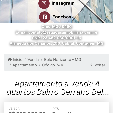
Instagram
Facebook
Creci MGJ 8490
E-mail contato@esuacasaimobiliaria.com.br
CNPJ 23.462.030/0001-15
Alameda dos Canarios, 296, Cabral, Contagem, MG
Início
Venda
Belo Horizonte - MG
Apartamento
Código 744
Voltar
Apartamento a venda 4
quartos Bairro Serrano Belo
Horizonte/MG
VENDA
IPTU