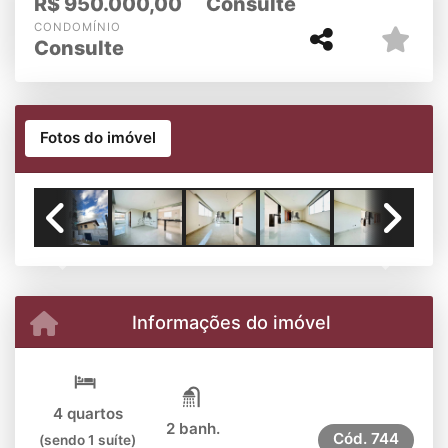
R$
950.000,00
Consulte
CONDOMÍNIO
Consulte
Fotos do imóvel
Previous
Next
Informações do imóvel
4 quartos
2 banh.
Cód.
744
(sendo 1 suíte)