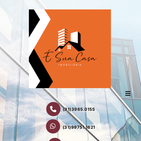
(31)3965.0155
(31)99751.1621