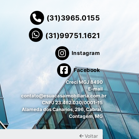
(31)3965.0155
(31)99751.1621
Instagram
Facebook
Creci MGJ 8490
E-mail
contato@esuacasaimobiliaria.com.br
CNPJ 23.462.030/0001-15
Alameda dos Canarios, 296, Cabral,
Contagem, MG
Voltar