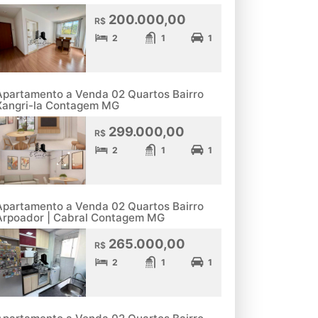
200.000,00
R$
2
1
1
Apartamento a Venda 02 Quartos Bairro
Xangri-la Contagem MG
299.000,00
R$
2
1
1
Apartamento a Venda 02 Quartos Bairro
Arpoador | Cabral Contagem MG
265.000,00
R$
2
1
1