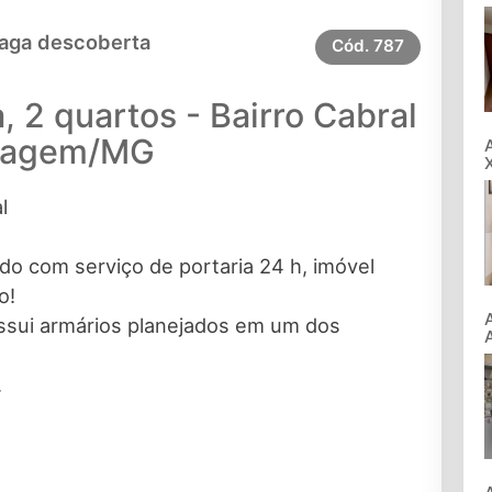
Vaga descoberta
Cód.
787
 2 quartos - Bairro Cabral
tagem/MG
l
o com serviço de portaria 24 h, imóvel
o!
ossui armários planejados em um dos
.